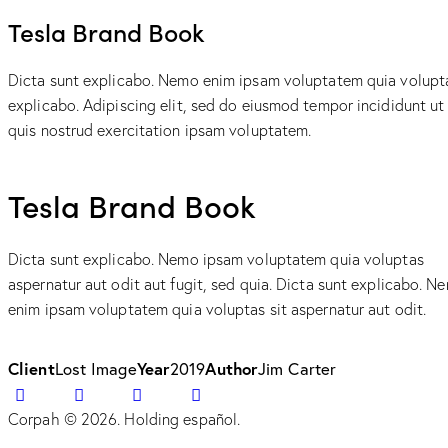
Tesla Brand Book
Dicta sunt explicabo. Nemo enim ipsam voluptatem quia voluptas 
explicabo. Adipiscing elit, sed do eiusmod tempor incididunt u
quis nostrud exercitation ipsam voluptatem.
Tesla Brand Book
Dicta sunt explicabo. Nemo ipsam voluptatem quia voluptas
aspernatur aut odit aut fugit, sed quia. Dicta sunt explicabo. N
enim ipsam voluptatem quia voluptas sit aspernatur aut odit.
Client
Lost Image
Year
2019
Author
Jim Carter
Twitter-
Facebook
Share-
Copy
new
email
URL
Corpah © 2026. Holding español.
to