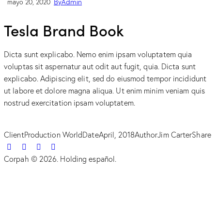
By
Admin
mayo 20, 2020
Tesla Brand Book
Dicta sunt explicabo. Nemo enim ipsam voluptatem quia
voluptas sit aspernatur aut odit aut fugit, quia. Dicta sunt
explicabo. Adipiscing elit, sed do eiusmod tempor incididunt
ut labore et dolore magna aliqua. Ut enim minim veniam quis
nostrud exercitation ipsam voluptatem.
Client
Production World
Date
April, 2018
Author
Jim Carter
Share
Twitter-
Facebook
Share-
Copy
new
email
URL
Corpah © 2026. Holding español.
to
clipboard