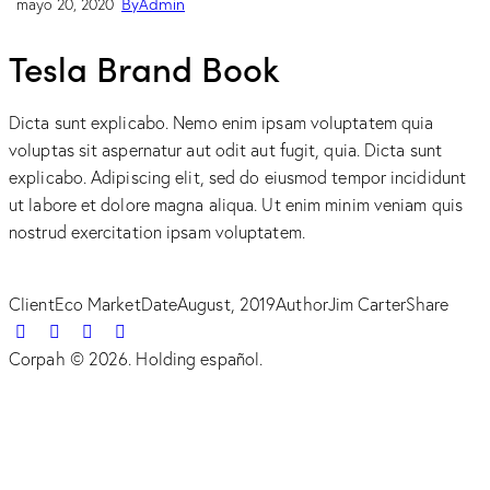
By
Admin
mayo 20, 2020
Tesla Brand Book
Dicta sunt explicabo. Nemo enim ipsam voluptatem quia
voluptas sit aspernatur aut odit aut fugit, quia. Dicta sunt
explicabo. Adipiscing elit, sed do eiusmod tempor incididunt
ut labore et dolore magna aliqua. Ut enim minim veniam quis
nostrud exercitation ipsam voluptatem.
Client
Eco Market
Date
August, 2019
Author
Jim Carter
Share
Twitter-
Facebook
Share-
Copy
new
email
URL
Corpah © 2026. Holding español.
to
clipboard