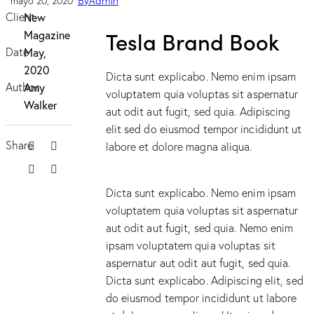
By
Admin
mayo 20, 2020
Client
New
Tesla Brand Book
Magazine
Date
May,
2020
Dicta sunt explicabo. Nemo enim ipsam
Author
Amy
voluptatem quia voluptas sit aspernatur
Walker
aut odit aut fugit, sed quia. Adipiscing
elit sed do eiusmod tempor incididunt ut
Twitter-
Facebook
Share
labore et dolore magna aliqua.
new
Share-
Copy
email
URL
Dicta sunt explicabo. Nemo enim ipsam
to
voluptatem quia voluptas sit aspernatur
clipboard
aut odit aut fugit, sed quia. Nemo enim
ipsam voluptatem quia voluptas sit
aspernatur aut odit aut fugit, sed quia.
Dicta sunt explicabo. Adipiscing elit, sed
do eiusmod tempor incididunt ut labore