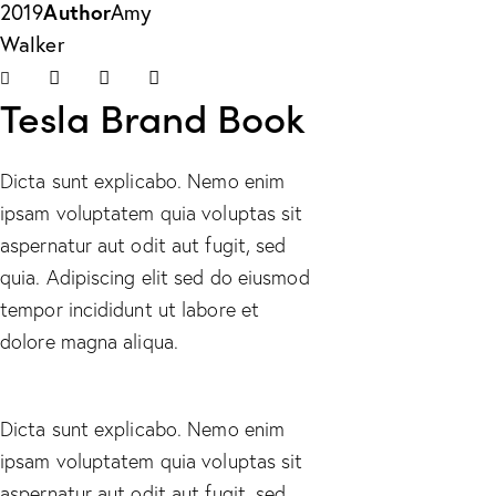
Author
2019
Amy
Walker
Twitter-
Facebook
Share-
Copy
Tesla Brand Book
new
email
URL
to
clipboard
Dicta sunt explicabo. Nemo enim
ipsam voluptatem quia voluptas sit
aspernatur aut odit aut fugit, sed
quia. Adipiscing elit sed do eiusmod
tempor incididunt ut labore et
dolore magna aliqua.
Dicta sunt explicabo. Nemo enim
ipsam voluptatem quia voluptas sit
aspernatur aut odit aut fugit, sed