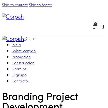
Skip to content
Skip to footer
0
Sea
Close
Inicio
Sobre corpah
Promoción
Construcción
Gremios
El grupo
Contacto
Branding Project
Development