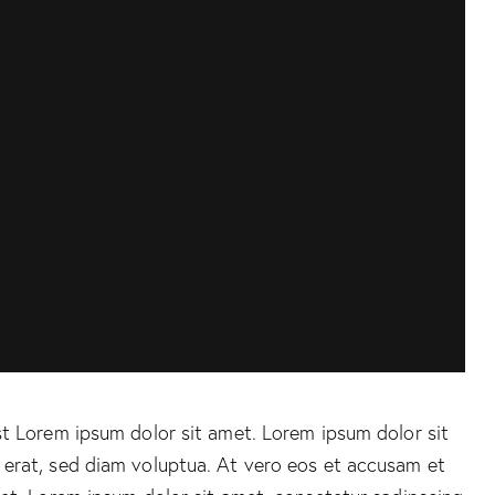
st Lorem ipsum dolor sit amet. Lorem ipsum dolor sit
 erat, sed diam voluptua. At vero eos et accusam et