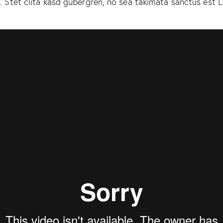
 Stet clita kasd gubergren, no sea takimata sanctus est 