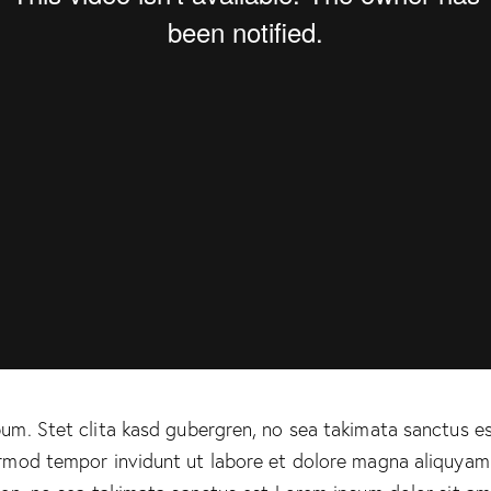
um. Stet clita kasd gubergren, no sea takimata sanctus e
irmod tempor invidunt ut labore et dolore magna aliquyam