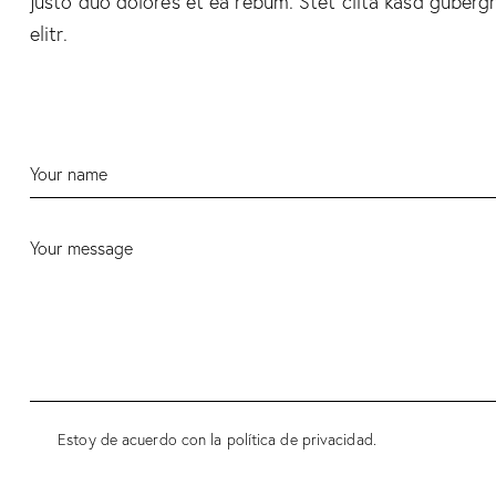
justo duo dolores et ea rebum. Stet clita kasd guberg
elitr.
Estoy de acuerdo con la política de privacidad.