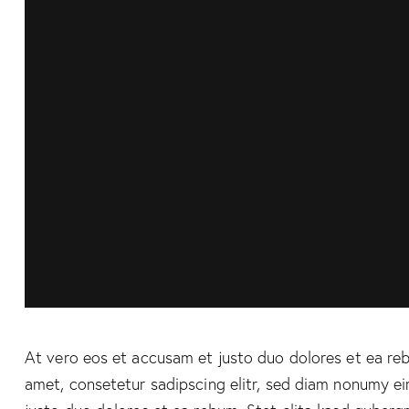
At vero eos et accusam et justo duo dolores et ea reb
amet, consetetur sadipscing elitr, sed diam nonumy e