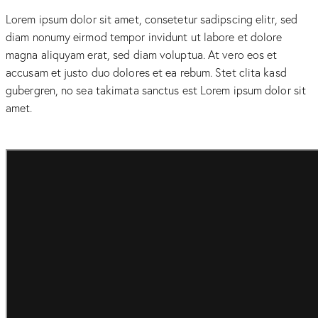
Lorem ipsum dolor sit amet, consetetur sadipscing elitr, sed
diam nonumy eirmod tempor invidunt ut labore et dolore
magna aliquyam erat, sed diam voluptua. At vero eos et
accusam et justo duo dolores et ea rebum. Stet clita kasd
gubergren, no sea takimata sanctus est Lorem ipsum dolor sit
amet.