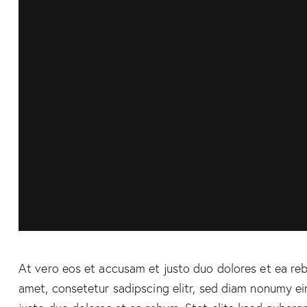
At vero eos et accusam et justo duo dolores et ea reb
amet, consetetur sadipscing elitr, sed diam nonumy e