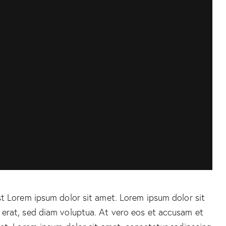
st Lorem ipsum dolor sit amet. Lorem ipsum dolor sit
 erat, sed diam voluptua. At vero eos et accusam et