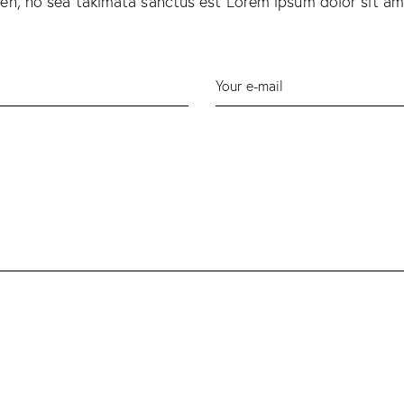
ren, no sea takimata sanctus est Lorem ipsum dolor sit a