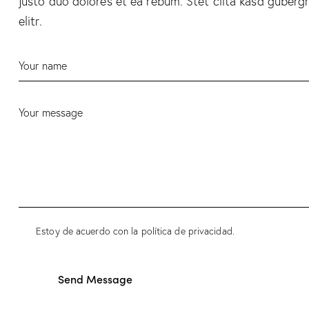
justo duo dolores et ea rebum. Stet clita kasd guberg
elitr.
Estoy de acuerdo con la política de privacidad.
Send Message