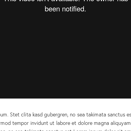
um. Stet clita kasd gubergren, no sea takimata sanctus e
irmod tempor invidunt ut labore et dolore magna aliquyam